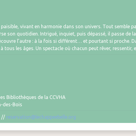
e paisible, vivant en harmonie dans son univers. Tout semble p
rse son quotidien. Intrigué, inquiet, puis dépassé, il passe de 
écouvre l’autre : à la fois si différent… et pourtant si proche.
à tous les âges. Un spectacle où chacun peut rêver, ressentir, e
des Bibliothèques de la CCVHA
n-des-Bois
 //
reservation@lechappeebelle.org