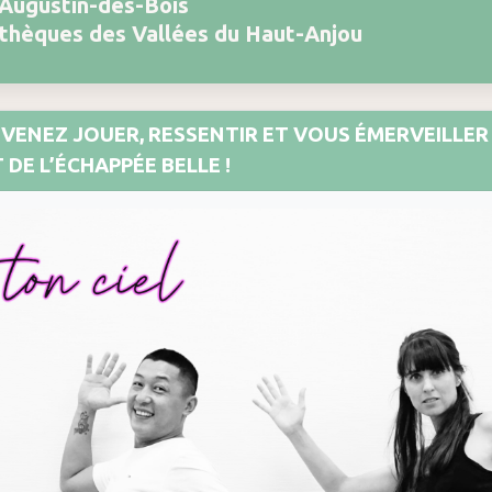
-Augustin-des-Bois
othèques des Vallées du Haut-Anjou
 VENEZ JOUER, RESSENTIR ET VOUS ÉMERVEILLER
DE L’ÉCHAPPÉE BELLE !