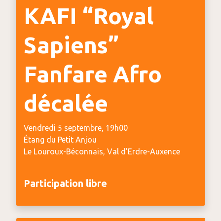
KAFI “Royal
Sapiens”
Fanfare Afro
décalée
Vendredi 5 septembre, 19h00
Étang du Petit Anjou
Le Louroux-Béconnais, Val d’Erdre-Auxence
Participation libre